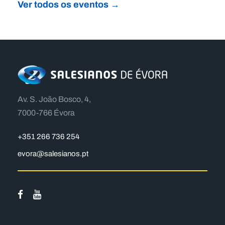
Ver todos os eventos →
Av. S. João Bosco, 4,
7000-766 Évora
+351 266 736 254
evora@salesianos.pt