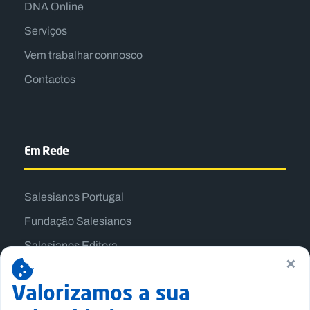
DNA Online
Serviços
Vem trabalhar connosco
Contactos
Em Rede
Salesianos Portugal
Fundação Salesianos
Salesianos Editora
×
Família Salesiana
Valorizamos a sua
Missão Dom Bosco