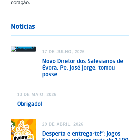
coração.
Notícias
17 DE JULHO, 2026
Novo Diretor dos Salesianos de
Évora, Pe. José Jorge, tomou
posse
13 DE MAIO, 2026
Obrigado!
29 DE ABRIL, 2026
Desperta e entrega-te!”: Jogos
Salesianos reúnem mais de 1100