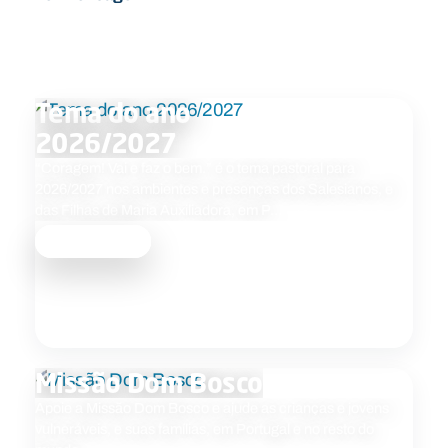
Tema do ano
2026/2027
“Coragem! Vai e faz o bem.” é o tema pastoral para
2026/2027 nos ambientes e presenças dos Salesianos, e
das Filhas de Maria Auxiliadora, em P…
Saber mais
Missão Dom Bosco
Apoie a Missão Dom Bosco e ajude as crianças e jovens
vulneráveis, e suas famílias, em Portugal e no resto do