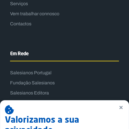
Serviços
Vem trabalhar connosco
Contactos
Em Rede
Salesianos Portugal
Fundação Salesianos
Salesianos Editora
Família Salesiana
×
Missão Dom Bosco
Valorizamos a sua
Jogos Nacionais Salesianos