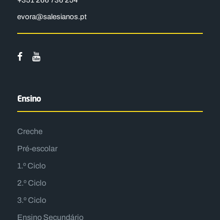
+351 266 736 254
evora@salesianos.pt
Ensino
Creche
Pré-escolar
1.º Ciclo
2.º Ciclo
3.º Ciclo
Ensino Secundário