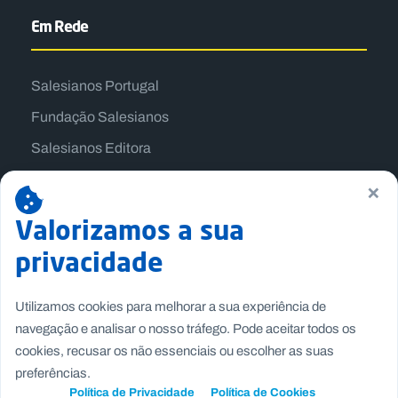
Em Rede
Salesianos Portugal
Fundação Salesianos
Salesianos Editora
Família Salesiana
×
Missão Dom Bosco
Valorizamos a sua
Jogos Nacionais Salesianos
privacidade
Utilizamos cookies para melhorar a sua experiência de
navegação e analisar o nosso tráfego. Pode aceitar todos os
cookies, recusar os não essenciais ou escolher as suas
preferências.
Política de Privacidade
Política de Cookies