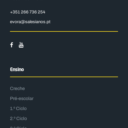
+351 266 736 254
evora@salesianos.pt
Ensino
Creche
Pré-escolar
1.º Ciclo
2.º Ciclo