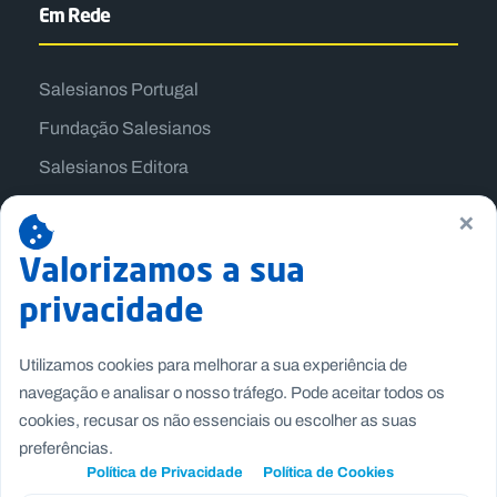
Em Rede
Salesianos Portugal
Fundação Salesianos
Salesianos Editora
Família Salesiana
×
Missão Dom Bosco
Valorizamos a sua
Jogos Nacionais Salesianos
privacidade
Utilizamos cookies para melhorar a sua experiência de
navegação e analisar o nosso tráfego. Pode aceitar todos os
cookies, recusar os não essenciais ou escolher as suas
preferências.
Política de Privacidade
Política de Cookies